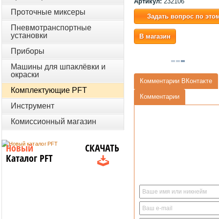
Артикул:
232106
Проточные миксеры
Задать вопрос по это
Пневмотранспортные
установки
В магазин
Приборы
Машины для шпаклёвки и
окраски
Комментарии ВКонтакте
Комплектующие PFT
Комментарии
Инструмент
Комиссионный магазин
Новый
СКАЧАТЬ
Каталог PFT