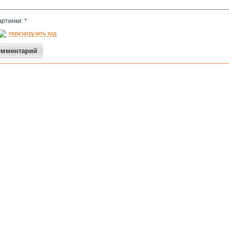
артинки: *
перезагрузить код