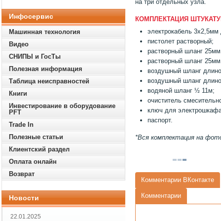
на три отдельных узла.
Инфосервис
КОМПЛЕКТАЦИЯ
ШТУКАТУ
электрокабель 3х2,5мм 
Машинная технология
пистолет растворный;
Видео
растворный шланг 25мм
СНИПЫ и ГосТы
растворный шланг 25мм
Полезная информация
воздушный шланг длино
воздушный шланг длино
Таблица неисправностей
водяной шланг ½ 11м;
Книги
очиститель смесительно
Инвестирование в оборудование
ключ для электрошкафа
PFT
паспорт.
Trade In
Полезные статьи
*Вся комплектация на фот
Клиентский раздел
Оплата онлайн
Возврат
Комментарии ВКонтакте
Комментарии
Новости
22.01.2025