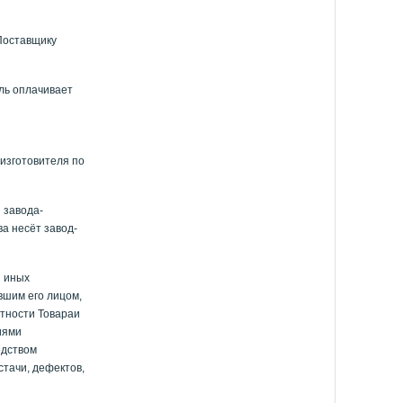
Поставщику
ель оплачивает
 изготовителя по
 завода-
а несёт завод-
и иных
вшим его лицом,
стности Товараи
иями
едством
стачи, дефектов,