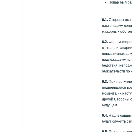
Товар был ра
6.1.
Стороны осво
настоящему догов
мажорных обстоят
6.2.
Форс-мажорны
в отрасли, авари
нормативных док
надлежащему исп
бедствия, непод
обязательств по 
6.3.
При наступле
подвергшаяся воз
момента их насту
другой Стороны о
будущем.
6.4.
Надлежащим д
будут служить св
6.5.
При продолжи