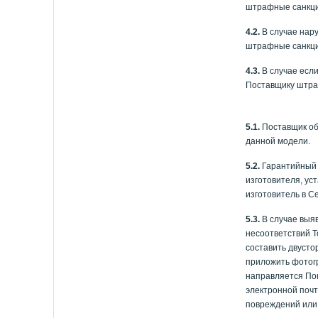
штрафные санкции
4.2.
В случае нар
штрафные санкции
4.3.
В случае если
Поставщику штраф
5.1.
Поставщик обя
данной модели.
5.2.
Гарантийный с
изготовителя, ус
изготовитель в С
5.3.
В случае выя
несоответствий Т
составить двусто
приложить фотог
направляется Пок
электронной почт
повреждений или 