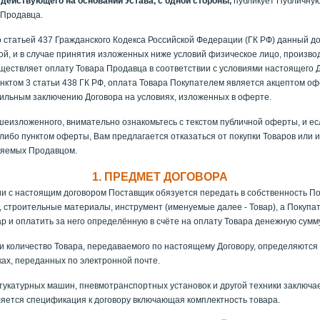
действующего на основании Устава, с одной стороны,
публикует Публичну
 Продавца.
о статьей 437 Гражданского Кодекса Российской Федерации (ГК РФ) данный д
й, и в случае принятия изложенных ниже условий физическое лицо, произв
ществляет оплату Товара Продавца в соответствии с условиями настоящего Д
унктом 3 статьи 438 ГК РФ, оплата Товара Покупателем является акцептом оф
ильным заключению Договора на условиях, изложенных в оферте.
еизложенного, внимательно ознакомьтесь с текстом публичной оферты, и ес
-либо пунктом оферты, Вам предлагается отказаться от покупки Товаров или 
ляемых Продавцом.
1. ПРЕДМЕТ ДОГОВОРА
ии с настоящим договором Поставщик обязуется передать в собственность П
и, строительные материалы, инструмент (именуемые далее - Товар), а Покупа
ар и оплатить за него определённую в счёте на оплату Товара денежную сумму
и количество Товара, передаваемого по настоящему Договору, определяются
ах, переданных по электронной почте.
тукатурных машин, пневмотранспортных установок и другой техники заключа
яется спецификация к договору включающая комплектность товара.