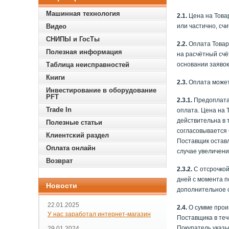
Машинная технология
2.1.
Цена на Това
Видео
или частично, сч
СНИПЫ и ГосТы
2.2.
Оплата Товар
Полезная информация
на расчётный счё
Таблица неисправностей
основании заявок
Книги
2.3.
Оплата может
Инвестирование в оборудование
PFT
2.3.1.
Предоплата:
Trade In
оплата. Цена на 
действительна в 
Полезные статьи
согласовывается 
Клиентский раздел
Поставщик оставл
Оплата онлайн
случае увеличени
Возврат
2.3.2.
С отсрочкой
дней с момента п
Новости
дополнительное с
22.01.2025
2.4.
О сумме прои
У нас заработал интернет-магазин
Поставщика в теч
Покупатель указы
29.01.2024