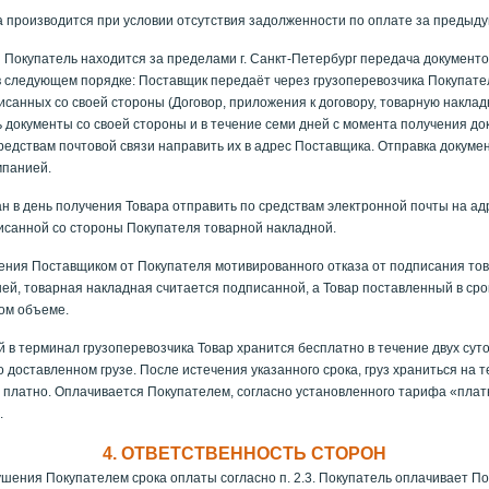
а производится при условии отсутствия задолженности по оплате за предыд
 Покупатель находится за пределами г. Санкт-Петербург передача документо
в следующем порядке: Поставщик передаёт через грузоперевозчика Покупате
исанных со своей стороны (Договор, приложения к договору, товарную наклад
 документы со своей стороны и в течение семи дней с момента получения до
редствам почтовой связи направить их в адрес Поставщика. Отправка докуме
мпанией.
н в день получения Товара отправить по средствам электронной почты на ад
дписанной со стороны Покупателя товарной накладной.
ения Поставщиком от Покупателя мотивированного отказа от подписания то
ней, товарная накладная считается подписанной, а Товар поставленный в сро
ном объеме.
в терминал грузоперевозчика Товар хранится бесплатно в течение двух суток
 доставленном грузе. После истечения указанного срока, груз храниться на 
 платно. Оплачивается Покупателем, согласно установленного тарифа «плат
.
4. ОТВЕТСТВЕННОСТЬ СТОРОН
ушения Покупателем срока оплаты согласно п. 2.3. Покупатель оплачивает П