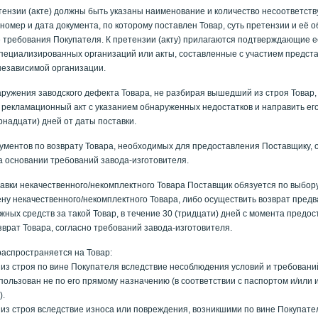
тензии (акте) должны быть указаны наименование и количество несоответст
 номер и дата документа, по которому поставлен Товар, суть претензии и её о
 требования Покупателя. К претензии (акту) прилагаются подтверждающие её
специализированных организаций или акты, составленные с участием предст
независимой организации.
ружения заводского дефекта Товара, не разбирая вышедший из строя Товар,
 рекламационный акт с указанием обнаруженных недостатков и направить ег
рнадцати) дней от даты поставки.
ументов по возврату Товара, необходимых для предоставления Поставщику,
 основании требований завода-изготовителя.
авки некачественного/некомплектного Товара Поставщик обязуется по выбор
ну некачественного/некомплектного Товара, либо осуществить возврат пред
ных средств за такой Товар, в течение 30 (тридцати) дней с момента предо
зврат Товара, согласно требований завода-изготовителя.
распространяется на Товар:
из строя по вине Покупателя вследствие несоблюдения условий и требовани
пользован не по его прямому назначению (в соответствии с паспортом и/или 
).
из строя вследствие износа или повреждения, возникшими по вине Покупате