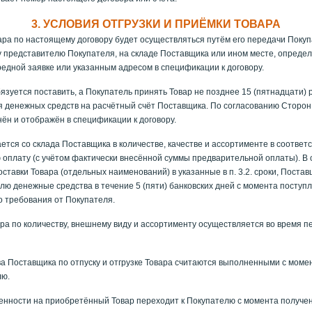
3. УСЛОВИЯ ОТГРУЗКИ И ПРИЁМКИ ТОВАРА
ара по настоящему договору будет осуществляться путём его передачи Поку
 представителю Покупателя, на складе Поставщика или ином месте, опреде
едной заявке или указанным адресом в спецификации к договору.
зуется поставить, а Покупатель принять Товар не позднее 15 (пятнадцати) р
 денежных средств на расчётный счёт Поставщика. По согласованию Сторон
ён и отображён в спецификации к договору.
ется со склада Поставщика в количестве, качестве и ассортименте в соответс
оплату (с учётом фактически внесённой суммы предварительной оплаты). В 
ставки Товара (отдельных наименований) в указанные в п. 3.2. сроки, Поста
лю денежные средства в течение 5 (пяти) банковских дней с момента поступ
 требования от Покупателя.
а по количеству, внешнему виду и ассортименту осуществляется во время п
а Поставщика по отпуску и отгрузке Товара считаются выполненными с моме
лю.
енности на приобретённый Товар переходит к Покупателю с момента получен