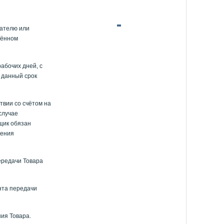
пателю или
лённом
абочих дней, с
 данный срок
твии со счётом на
случае
вщик обязан
ления
ередачи Товара
нта передачи
ия Товара.