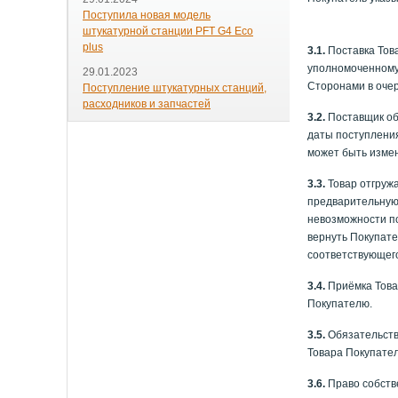
Поступила новая модель
штукатурной станции PFT G4 Eco
plus
3.1.
Поставка Тов
уполномоченному
29.01.2023
Сторонами в очер
Поступление штукатурных станций,
расходников и запчастей
3.2.
Поставщик обя
даты поступления
может быть измен
3.3.
Товар отгружа
предварительную 
невозможности по
вернуть Покупате
соответствующего
3.4.
Приёмка Товар
Покупателю.
3.5.
Обязательств
Товара Покупате
3.6.
Право собств