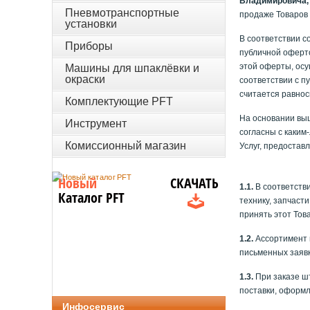
Владимировича, 
Пневмотранспортные
продаже Товаров
установки
В соответствии с
Приборы
публичной оферто
этой оферты, осу
Машины для шпаклёвки и
окраски
соответствии с п
считается равнос
Комплектующие PFT
На основании выш
Инструмент
согласны с каким
Комиссионный магазин
Услуг, предостав
Новый
СКАЧАТЬ
1.1.
В соответств
Каталог PFT
технику, запчаст
принять этот Тов
1.2.
Ассортимент 
письменных заявк
1.3.
При заказе ш
поставки, оформл
Инфосервис