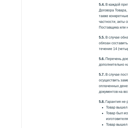
5.4.
В каждой пре
Договора Товара,
также конкретные
частности, акты 
Поставщика или 
5.5.
В случае обна
обязан составить
течение 14 (четы
5.6.
Перечень док
дополнительно на
5.7.
В случае пост
осуществить заме
оплаченных денеж
документов на во
5.8.
Гарантия не 
Товар вышел 
Товар был ис
изготовителя
Товар вышел 