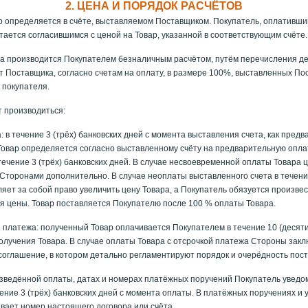
2. ЦЕНА И ПОРЯДОК РАСЧЁТОВ
р определяется в счёте, выставляемом Поставщиком. Покупатель, оплативши
итается согласившимся с ценой на Товар, указанной в соответствующим счёте.
а производится Покупателем безналичным расчётом, путём перечисления д
т Поставщика, согласно счетам на оплату, в размере 100%, выставленных По
 покупателя.
 производиться:
 в течение 3 (трёх) банковских дней с момента выставления счета, как пред
Товар определяется согласно выставленному счёту на предварительную опла
течение 3 (трёх) банковских дней. В случае несвоевременной оплаты Товара 
Сторонами дополнительно. В случае неоплаты выставленного счета в течение
яет за собой право увеличить цену Товара, а Покупатель обязуется произвес
я цены. Товар поставляется Покупателю после 100 % оплаты Товара.
 платежа: полученный Товар оплачивается Покупателем в течение 10 (десяти
олучения Товара. В случае оплаты Товара с отсрочкой платежа Стороны зак
оглашение, в котором детально регламентируют порядок и очерёдность пост
зведённой оплаты, датах и номерах платёжных поручений Покупатель уведо
ение 3 (трёх) банковских дней с момента оплаты. В платёжных поручениях и
вает номер настоящего договора или счёта.