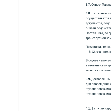
3.7.
Отпуск Товар
3.8.
В случае если
осуществляется 
документов, подп
обязан подписать
Поставщика, по с
транспортной ко
Покупатель обяза
п. 8.12. скан по
В случае неполуч
в течение семи д
качества и в пол
3.9.
Доставленный 
дня оповещения о
грузоперевозчика
грузоперевозчика
4.1.
В случае нар