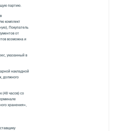
ущую партию.
в
лю комплект
ную), Покупатель
кументов от
нтов возможна и
рес, указанный в
варной накладной
к, должного
 (48 часов) со
терминале
ного хранения»,
оставщику