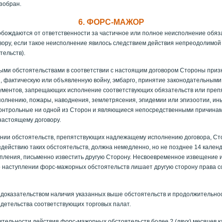
зобран.
6. ФОРС-МАЖОР
бождаются от ответственности за частичное или полное неисполнение обяз
ору, если такое неисполнение явилось следствием действия непреодолимой
ельств).
ми обстоятельствами в соответствии с настоящим договором Стороны приз
и, фактическую или объявленную войну, эмбарго, принятие законодательными
ументов, запрещающих исполнение соответствующих обязательств или преп
олнению, пожары, наводнения, землетрясения, эпидемии или эпизоотии, ин
контрольные ни одной из Сторон и являющиеся непосредственными причина
настоящему договору.
нии обстоятельств, препятствующих надлежащему исполнению договора, Ст
действию таких обстоятельств, должна немедленно, но не позднее 14 кален
пления, письменно известить другую Сторону. Несвоевременное извещение 
 наступлении форс-мажорных обстоятельств лишает другую сторону права сс
оказательством наличия указанных выше обстоятельств и продолжительнос
идетельства соответствующих торговых палат.
тельности действия форс-мажорных обстоятельств более 2 (двух) месяцев к