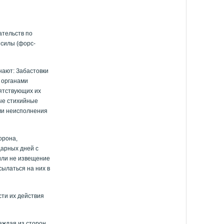
ательств по
 силы (форс-
нают: Забастовки
 органами
ятствующих их
ые стихийные
ми неисполнения
орона,
дарных дней с
или не извещение
ылаться на них в
ти их действия
аждая из сторон