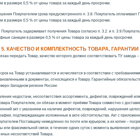
 в размере 0,5 % от цены товара за каждый день просрочки.
ушения Покупателем срока предусмотренного п. 3.8. Покупатель оплачивает 
 в размере 0,5 % от цены товара за каждый день просрочки.
 Покупатель задерживает получения Товара согласно п. 3.2. и п. 3.9.Покупат
ные санкции в размере 0,5 % от цены товара за каждый день просрочки.
5.
КАЧЕСТВО И КОМПЛЕКТНОСТЬ ТОВАРА, ГАРАНТИИ
зан передать Товар, качество которого должно соответствовать ТУ завода –
рок на Товар устанавливается и исчисляется в соответствии с требованиями
тановленными в документах, относящихся к Товару. Гарантийные обязательств
еверо-Западном регионе России.
вления недостачи, несоответствия ассортимента, дефектов, повреждений ил
овара Покупателем, он обязан в момент приёмки Товара совместно с достави
ронний акт с указанием на наличие дефектов, повреждений, нарушения цело
рафии, подтверждающие изложенные в акте обстоятельства. Акт с приложен
упателем Поставщику немедленно по почте или курьером, а их копии – поср
ы или факсимильной связи, в течение одних суток с момента выявления недо
иных несоответствий Товара.