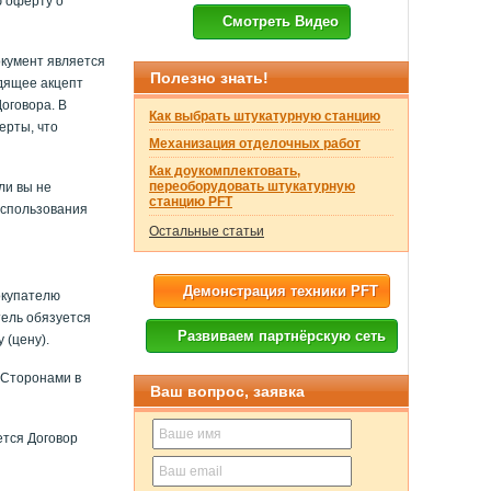
ю оферту о
Смотреть Видео
окумент является
Полезно знать!
одящее акцепт
оговора. В
Как выбрать штукатурную станцию
ерты, что
Механизация отделочных работ
Как доукомплектовать,
переоборудовать штукатурную
ли вы не
станцию PFT
использования
Остальные статьи
Демонстрация техники PFT
окупателю
тель обязуется
Развиваем партнёрскую сеть
 (цену).
 Сторонами в
Ваш вопрос, заявка
ется Договор