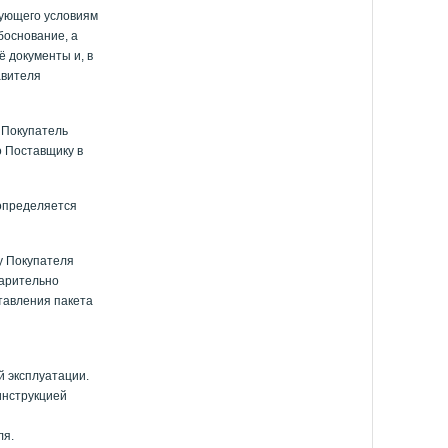
вующего условиям
боснование, а
 документы и, в
авителя
 Покупатель
о Поставщику в
 определяется
у Покупателя
варительно
ставления пакета
й эксплуатации.
инструкцией
ля.