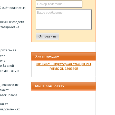
й счёт полностью
енежных средств
ставщиком на
варительная
ту и
Хиты продаж
цена
00197821 Штукатурная станция PFT
 3х дней -
RITMO XL 220/380B
ти доплату, в
) банковских
Мы в соц. сетях
лючают
авок Товара.
мляет
 уведомлениях