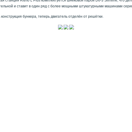
ая станция Ritmo L Plus комплектуется шнековой парой D6-3 Slimline, что де
ельной и ставит в один ряд с более мощными штукатурными машинами серии
 конструкция бункера, теперь двигатель отделён от решётки.