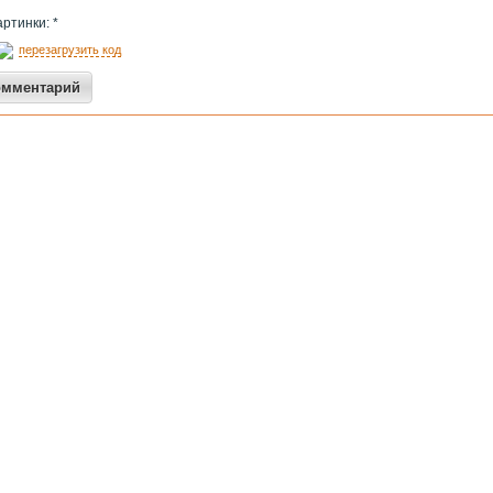
артинки: *
перезагрузить код