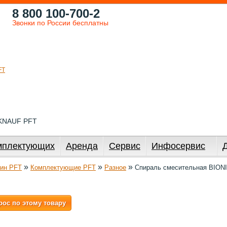
8 800 100-700-2
Звонки по России бесплатны
 KNAUF PFT
мплектующих
Аренда
Сервис
Инфосервис
»
»
»
ин PFT
Комплектующие PFT
Разное
Спираль смесительная BION
рос по этому товару