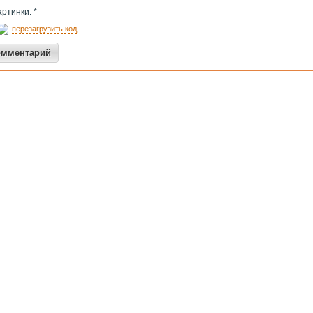
артинки: *
перезагрузить код