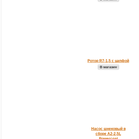
Ротор R7-1,5 с цапфой
В магазин
Насос шнековый в
сборе А2-2,5L
Powercoat