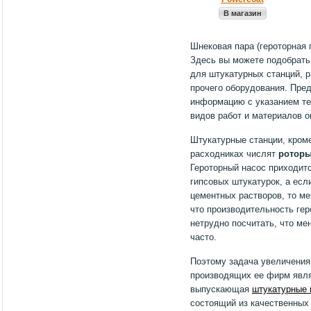
В магазин
Шнековая пара (героторная п
Здесь вы можете подобрать
для штукатурных станций, 
прочего оборудования. Пре
информацию с указанием те
видов работ и материалов 
Штукатурные станции, кром
расходниках числят
роторы
Героторный насос приходитс
гипсовых штукатурок, а есл
цементных растворов, то ме
что производительность гер
нетрудно посчитать, что ме
часто.
Поэтому задача увеличения
производящих ее фирм явля
выпускающая
штукатурные
состоящий из качественных