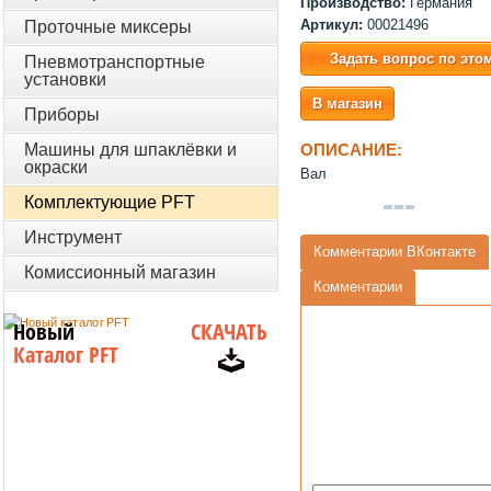
Производство:
Германия
Артикул:
00021496
Проточные миксеры
Задать вопрос по это
Пневмотранспортные
установки
В магазин
Приборы
Машины для шпаклёвки и
ОПИСАНИЕ:
окраски
Вал
Комплектующие PFT
Инструмент
Комментарии ВКонтакте
Комиссионный магазин
Комментарии
Новый
СКАЧАТЬ
Каталог PFT