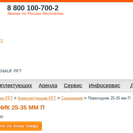
8 800 100-700-2
Звонки по России бесплатны
 KNAUF PFT
мплектующих
Аренда
Сервис
Инфосервис
»
»
»
ин PFT
Комплектующие PFT
Соединения
Переходник 25-35 мм П
ИК 25-35 ММ П
30
рос по этому товару