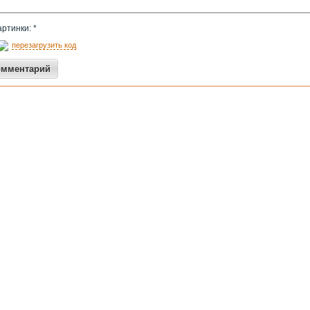
артинки: *
перезагрузить код