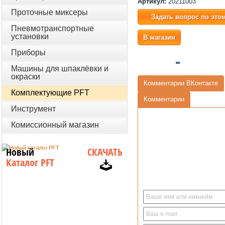
Артикул:
20211003
Проточные миксеры
Задать вопрос по это
Пневмотранспортные
установки
В магазин
Приборы
Машины для шпаклёвки и
окраски
Комментарии ВКонтакте
Комплектующие PFT
Комментарии
Инструмент
Комиссионный магазин
Новый
СКАЧАТЬ
Каталог PFT