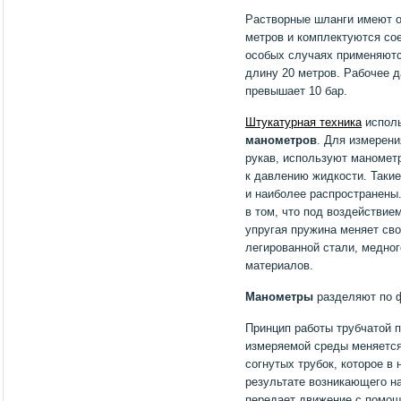
Растворные шланги имеют о
метров и комплектуются со
особых случаях применяютс
длину 20 метров. Рабочее д
превышает 10 бар.
Штукатурная техника
исполь
манометров
. Для измерени
рукав, используют маномет
к давлению жидкости. Таки
и наиболее распространены.
в том, что под воздействие
упругая пружина меняет св
легированной стали, медно
материалов.
Манометры
разделяют по 
Принцип работы трубчатой 
измеряемой среды меняется
согнутых трубок, которое в
результате возникающего н
передает движение с помощ