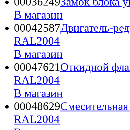
00036249
Замок блока у
В магазин
00042587
Двигатель-ре
RAL2004
В магазин
00047621
Откидной флан
RAL2004
В магазин
00048629
Смесительная
RAL2004