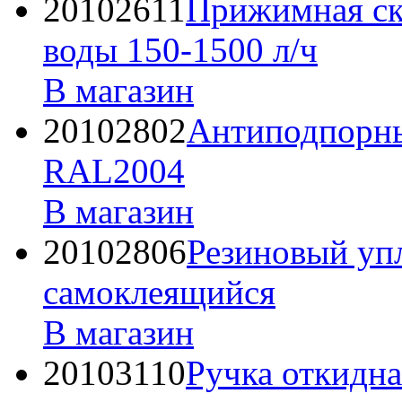
20102611
Прижимная ск
воды 150-1500 л/ч
В магазин
20102802
Антиподпорны
RAL2004
В магазин
20102806
Резиновый упл
самоклеящийся
В магазин
20103110
Ручка откидн