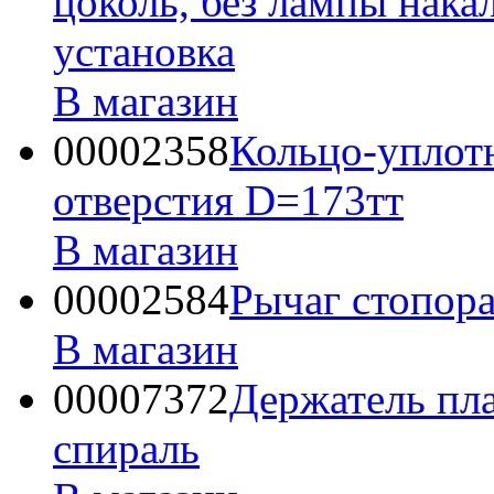
цоколь, без лампы нака
установка
В магазин
00002358
Кольцо-уплот
отверстия D=173тт
В магазин
00002584
Рычаг стопора
В магазин
00007372
Держатель пла
спираль