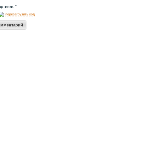
артинки: *
перезагрузить код