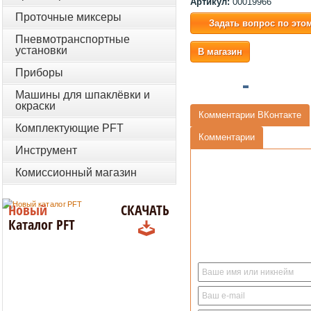
Артикул:
00019966
Проточные миксеры
Задать вопрос по это
Пневмотранспортные
установки
В магазин
Приборы
Машины для шпаклёвки и
окраски
Комментарии ВКонтакте
Комплектующие PFT
Комментарии
Инструмент
Комиссионный магазин
Новый
СКАЧАТЬ
Каталог PFT