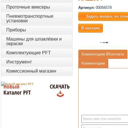
Проточные миксеры
Артикул:
00056578
Пневмотранспортные
Задать вопрос по это
установки
В магазин
Приборы
Машины для шпаклёвки и
окраски
Комплектующие PFT
Комментарии ВКонтакте
Инструмент
Комментарии
Комиссионный магазин
Новый
СКАЧАТЬ
Каталог PFT