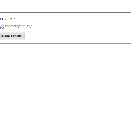
артинки: *
перезагрузить код