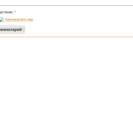
артинки: *
перезагрузить код