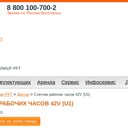
8 800 100-700-2
Звонки по России бесплатны
 KNAUF PFT
мплектующих
Аренда
Сервис
Инфосервис
»
»
ин PFT
Другое
Счетчик рабочих часов 42V (U1)
РАБОЧИХ ЧАСОВ 42V (U1)
01
рос по этому товару