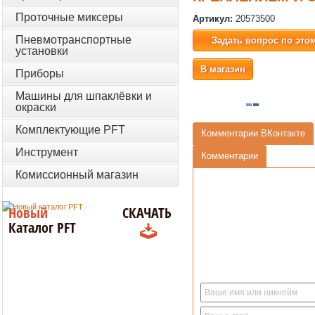
Проточные миксеры
Артикул:
20573500
Пневмотранспортные
Задать вопрос по это
установки
В магазин
Приборы
Машины для шпаклёвки и
окраски
Комплектующие PFT
Комментарии ВКонтакте
Инструмент
Комментарии
Комиссионный магазин
Новый
СКАЧАТЬ
Каталог PFT