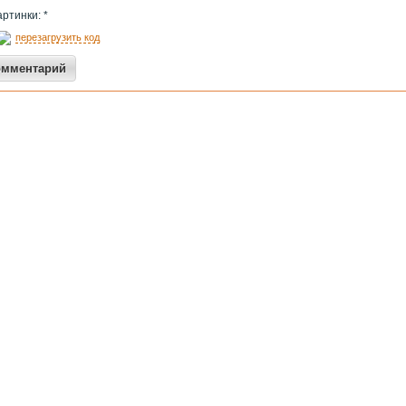
артинки: *
перезагрузить код