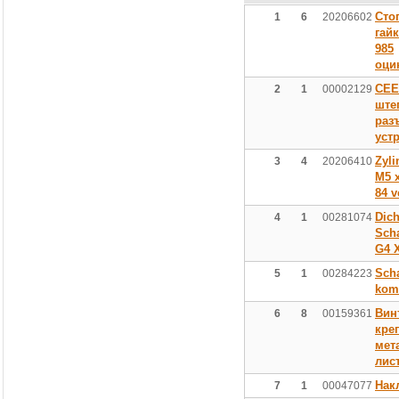
Сто
1
6
20206602
гай
985
оци
CEE
2
1
00002129
ште
раз
уст
Zyli
3
4
20206410
M5 x
84 v
Dich
4
1
00281074
Scha
G4 
Scha
5
1
00284223
kom
Вин
6
8
00159361
кре
мет
лис
Нак
7
1
00047077