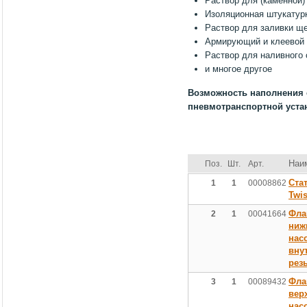
Раствор для (каменной)
Изоляционная штукатур
Раствор для заливки щ
Армирующий и клеевой 
Раствор для наливного
и многое другое
Возможность наполнения 
пневмотранспортной устан
Наи
Поз.
Шт.
Арт.
Ста
1
1
00008862
Twis
Фла
2
1
00041664
ниж
нас
вну
резь
Фла
3
1
00089432
вер
нас