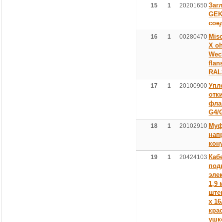
Заг
15
1
20201650
GEK
сое
Mis
16
1
00280470
X oh
Wec
flan
RAL
Упл
17
1
20100900
отк
фла
G4/
Муф
18
1
20102910
нап
кон
Каб
19
1
20424103
под
эле
1,9 
ште
х 16
кра
ушк