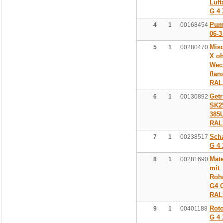
Luft
G 4 
Pum
4
1
00168454
06-3
Mis
5
1
00280470
X oh
Wec
flan
RAL
Get
6
1
00130892
SK2
385
RAL
Sch
7
1
00238517
G 4
Mate
8
1
00281690
mit
Roh
G4 
RAL
Rot
9
1
00401188
G 4 