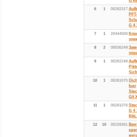
G R
Aufk
6
1
00282317
PFT
Sch
G 4
Клю
7
1
20444500
эле
Зам
8
2
00036249
упр
Aufk
9
1
00282248
Pik
Sich
Oic
10
1
00281075
fuer
Ste
G4 
Ste
11
1
00281076
G 4
RAL
Вин
12
10
00159361
кре
мет