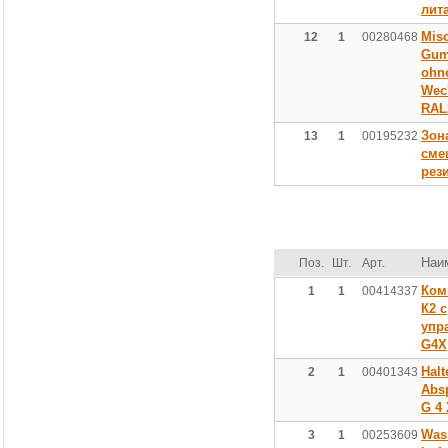
лит
Mis
12
1
00280468
Gum
ohne
Wech
RAL
Зон
13
1
00195232
сме
рез
Наи
Поз.
Шт.
Арт.
Ком
1
1
00414337
К2 с
упр
G4X
Halt
2
1
00401343
Abs
G 4 
Was
3
1
00253609