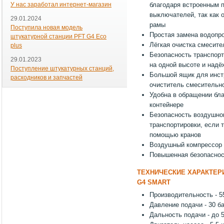
У нас заработал интернет-магазин
благодаря встроенным 
выключателей, так как 
29.01.2024
рамы
Поступила новая модель
Простая замена водопр
штукатурной станции PFT G4 Eco
Лёгкая очистка смесит
plus
Безопасность транспор
29.01.2023
на одной высоте и над
Поступление штукатурных станций,
Большой ящик для инст
расходников и запчастей
очиститель смесительно
Удобна в обращении бл
контейнере
Безопасность воздушно
транспортировки, если 
помощью кранов
Воздушный компрессор 
Повышенная безопаснос
ТЕХНИЧЕСКИЕ ХАРАКТЕР
G4 SMART
Производительность - 5
Давление подачи - 30 б
Дальность подачи - до 