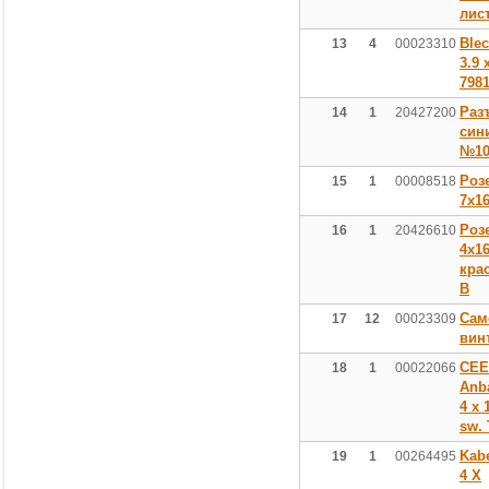
лис
Blec
13
4
00023310
3.9 
7981
Раз
14
1
20427200
син
№10
Роз
15
1
00008518
7х1
Роз
16
1
20426610
4х16
кра
В
Сам
17
12
00023309
вин
CEE
18
1
00022066
Anb
4 x 
sw. 
Kabe
19
1
00264495
4 X