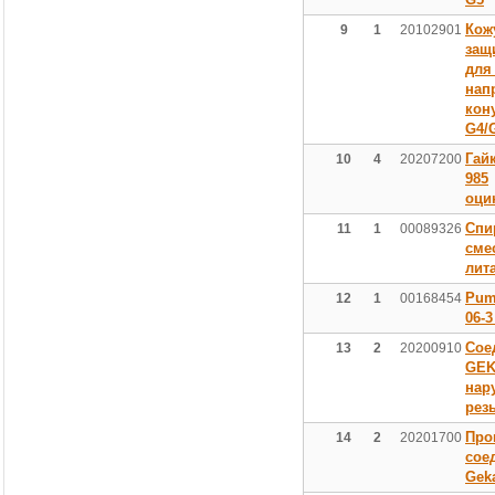
Кож
9
1
20102901
защ
для
нап
кон
G4/
Гай
10
4
20207200
985
оци
Спи
11
1
00089326
сме
лит
Pum
12
1
00168454
06-3
Сое
13
2
20200910
GEK
нар
рез
Про
14
2
20201700
сое
Gek