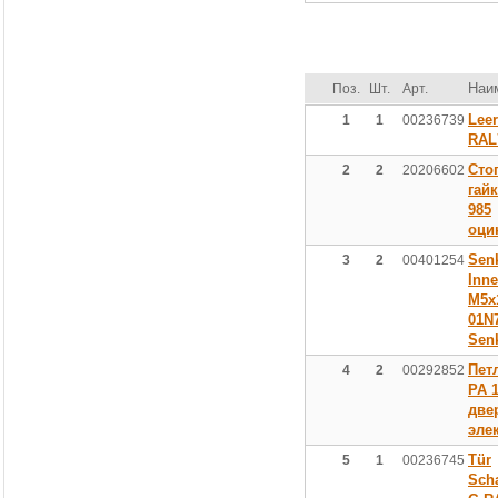
Наи
Поз.
Шт.
Арт.
Lee
1
1
00236739
RAL
Сто
2
2
20206602
гай
985
оци
Sen
3
2
00401254
Inne
M5x
01N7
Sen
Пет
4
2
00292852
PA 
две
эле
Tür
5
1
00236745
Sch