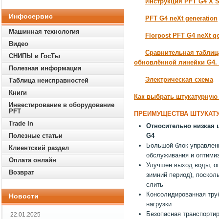
Инструкция PFT G4 X 
Инфосервис
PFT G4 neXt generation
Машинная технология
Florpost PFT G4 neXt g
Видео
Сравнительная таблиц
СНИПЫ и ГосТы
обновлённой линейки G4. 
Полезная информация
Электрическая схема
Таблица неисправностей
Книги
Как выбрать штукатурную
Инвестирование в оборудование
PFT
ПРЕИМУЩЕСТВА
ШТУКАТУ
Trade In
Относительно низкая 
Полезные статьи
G4
Большой блок управлен
Клиентский раздел
обслуживания и оптими
Оплата онлайн
Улучшен выход воды, оп
Возврат
зимний период), поскол
слить
Консолидированная тру
Новости
нагрузки
Безопасная транспорти
22.01.2025