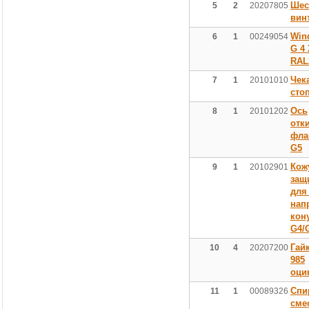
Шес
5
2
20207805
вин
Wind
6
1
00249054
G 4
RAL
Чек
7
1
20101010
сто
Ось
8
1
20101202
отк
фла
G5
Кож
9
1
20102901
защ
для
нап
кон
G4/
Гай
10
4
20207200
985
оци
Спи
11
1
00089326
сме