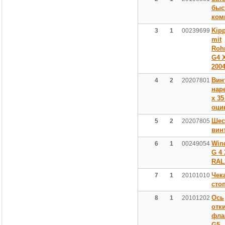
быс
ком
Kipp
3
1
00239699
mit
Roh
G4 
200
Вин
4
2
20207801
нар
х 35
оци
Шес
5
2
20207805
вин
Wind
6
1
00249054
G 4
RAL
Чек
7
1
20101010
сто
Ось
8
1
20101202
отк
фла
G5