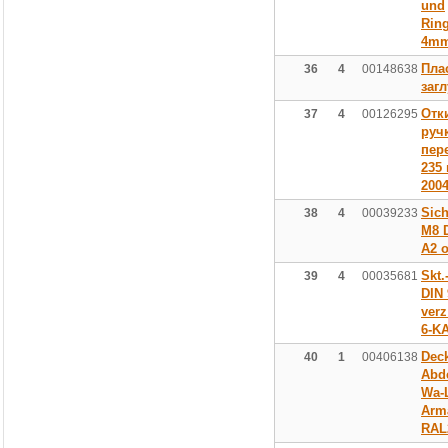
und
Ring
4m
Пла
36
4
00148638
заг
Отк
37
4
00126295
руч
пер
235
200
Sic
38
4
00039233
M8 
A2 o
Skt.
39
4
00035681
DIN 
verz
6-KA
Dec
40
1
00406138
Abd
Wa-
Arm
RAL