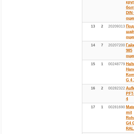
кру
болт
DIN 
оци
Под
13
2
20209313
шай
оци
Гай
14
7
20207200
985
оци
Halt
15
1
00248779
Han
Kom
G 4
Aufk
16
2
00282322
PFT
4
Mate
17
1
00281690
mit
Roh
G4 
RAL