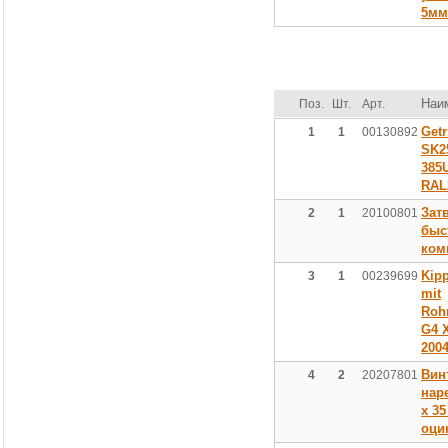
5мм
Наи
Поз.
Шт.
Арт.
Get
1
1
00130892
SK2
385
RAL
Зат
2
1
20100801
быс
ком
Kipp
3
1
00239699
mit
Roh
G4 
200
Вин
4
2
20207801
нар
х 35
оци