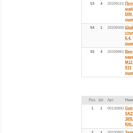
Пру
53
4
20209110
шай
DIN 
оци
Шай
54
1
20209300
сто
6,4,
оци
Вин
55
4
20209961
нар
М12 
933
оци
Наи
Поз.
Шт.
Арт.
Get
1
1
00130892
SK2
385
RAL
Зат
2
1
20100801