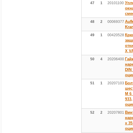
Упл
47
1
20101100
окн
сме
Aufk
48
2
00069377
Kra
Крю
49
1
00420528
защ
отк
X V
Гай
50
4
20206400
нар
DIN 
оци
Бол
51
1
20207103
шес
M 6 
933,
оци
Вин
52
2
20207801
нар
х 35
оци