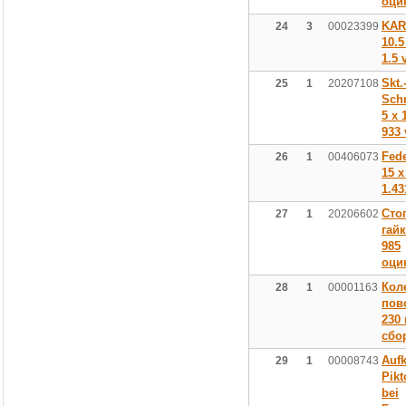
оци
KAR
24
3
00023399
10.5
1.5 
Skt.
25
1
20207108
Sch
5 x 
933 
Fed
26
1
00406073
15 x
1.43
Сто
27
1
20206602
гай
985
оци
Кол
28
1
00001163
пов
230
сбо
Aufk
29
1
00008743
Pik
bei