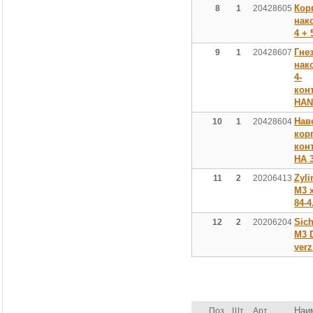
Кор
8
1
20428605
нак
4 + 
Гне
9
1
20428607
нак
4-
кон
HАN
Нав
10
1
20428604
корп
кон
НА 
Zyli
11
2
20206413
M3 x
84-4
Sic
12
2
20206204
M3 
verz
Наи
Поз.
Шт.
Арт.