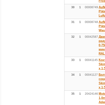
Fros
Aufk
30
1
00008749
Pik
Luft
Aufk
31
1
00008748
Pik
Was
Дви
32
1
00042587
ред
0,75
мин
RAL
Кон
33
1
00041145
Skin
х 1,
Бол
34
1
00041127
сое
Skin
х 1,
Mot
35
1
20424146
1,0
Ade