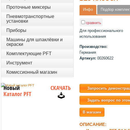
Проточные миксеры
Инфо
Подбор компле
Пневмотранспортные
установки
сравнить
Приборы
Для профессионального
использования
Машины для шпаклёвки и
окраски
Производство:
Германия
Комплектующие PFT
Артикул:
00260622
Инструмент
Комиссионный магазин
Новый
СКАЧАТЬ
Запросить демонстра
Каталог PFT
Задать вопрос по это
В магазин
ОПИСАНИЕ: