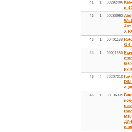
Kabe
41
1
00292496
mit 
Abd
42
1
00288992
Wa-
Arm
X R
Rot
43
1
00401188
G 4 
Рыч
44
1
00011386
сто
шар
руч
Гай
45
4
20207210
DIN 
оци
Вин
46
1
00136335
пол
низ
гол
М10 
ДИН
оци