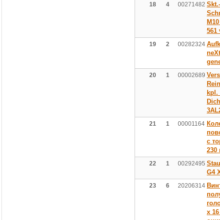
Skt.
18
4
00271482
Sch
M10 
561 
Aufk
19
2
00282324
neX
gene
Ver
20
1
00002689
Rei
kpl.
Dich
3AL
Кол
21
1
00001164
пов
с т
230
Sta
22
1
00292495
G4 
Вин
23
6
20206314
пол
гол
х 16