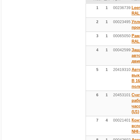
Lee
1
1
00236739
RAL
Упл
2
1
00023495
про
Рам
3
1
00065050
RAL
Защ
4
1
00042599
авт
дви
Авт
5
1
20419310
вык
В 16
пол
Сче
6
1
20453101
раб
час
(U1)
Кон
7
4
00021401
всп
NHI
Авт