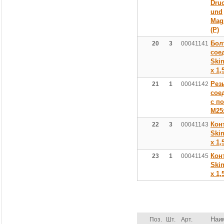
Dru
und
Magn
(P)
Бол
20
3
00041141
сое
Skin
х 1,
Рез
21
1
00041142
сое
с п
М25
Кон
22
3
00041143
Skin
х 1,
Кон
23
1
00041145
Skin
х 1,
Наи
Поз.
Шт.
Арт.